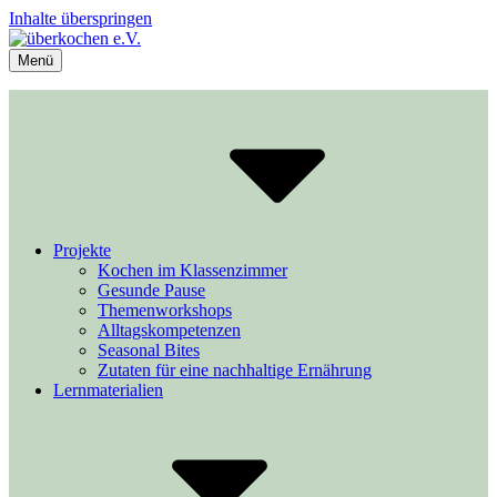
Inhalte überspringen
Menü
überkochen e.V.
Kochen und Lernen im Unterricht
Projekte
Kochen im Klassenzimmer
Gesunde Pause
Themenworkshops
Alltagskompetenzen
Seasonal Bites
Zutaten für eine nachhaltige Ernährung
Lernmaterialien