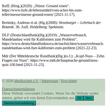
BzfE (Hrsg.)(2020): „Nüsse: Gesund essen“.
https://www.bzfe.de/lebensmittel/vom-acker-bis-zum-
teller/nuesse/nuesse-gesund-essen/ [2021-11-17].
Berinsky, Andreas et al. (Hg.)(2008):
Strasburger – Lehrbuch der
Botanik
. 36. Aufl. Heidelberg: Spektrum.
DLF (Deutschlandfunk)(Hg.)(2019): „Wasserverbrauch.
Mandelanbau wird für Kalifornien zum Problem“.
https://www.deutschlandfunknova.de/nachrichten/wasserverbrauch-
mandelanbau-wird-fuer-kalifornier-zum-problem [2021-22-23].
Mdr (Der Mitteldeutsche Rundfunk)(Hg.)(o.J.): „Kopf-Nuss – Zehn
Fragen zur Nuss“. https://www.mdr.de/hauptsache-gesund/nuss-
quiz-100.html [2021-11-23].
© 2026
überkochen e.V.
|
Impressum
|
Newsletter
Datenschutzerklärung
Diese Website verwendet Cookies. Wenn Sie die Website weiter
nutzen, gehen wir von ihrem Einverständnis aus.
OK
Nein
Datenschutzerklärung