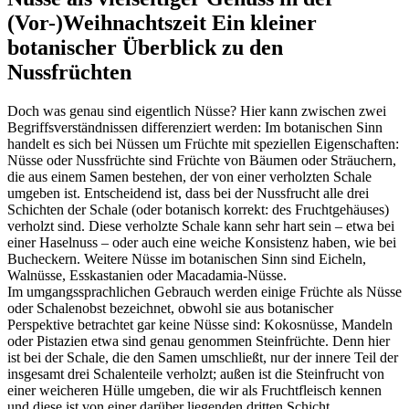
(Vor-)Weihnachtszeit
Ein kleiner
botanischer Überblick zu den
Nussfrüchten
Doch was genau sind eigentlich Nüsse? Hier kann zwischen zwei
Begriffsverständnissen differenziert werden: Im botanischen Sinn
handelt es sich bei Nüssen um Früchte mit speziellen Eigenschaften:
Nüsse oder Nussfrüchte sind Früchte von Bäumen oder Sträuchern,
die aus einem Samen bestehen, der von einer verholzten Schale
umgeben ist. Entscheidend ist, dass bei der Nussfrucht alle drei
Schichten der Schale (oder botanisch korrekt: des Fruchtgehäuses)
verholzt sind. Diese verholzte Schale kann sehr hart sein – etwa bei
einer Haselnuss – oder auch eine weiche Konsistenz haben, wie bei
Bucheckern. Weitere Nüsse im botanischen Sinn sind Eicheln,
Walnüsse, Esskastanien oder Macadamia-Nüsse.
Im umgangssprachlichen Gebrauch werden einige Früchte als Nüsse
oder Schalenobst bezeichnet, obwohl sie aus botanischer
Perspektive betrachtet gar keine Nüsse sind: Kokosnüsse, Mandeln
oder Pistazien etwa sind genau genommen Steinfrüchte. Denn hier
ist bei der Schale, die den Samen umschließt, nur der innere Teil der
insgesamt drei Schalenteile verholzt; außen ist die Steinfrucht von
einer weicheren Hülle umgeben, die wir als Fruchtfleisch kennen
und diese ist von einer darüber liegenden dritten Schicht