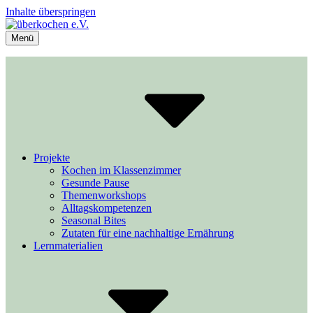
Inhalte überspringen
Menü
überkochen e.V.
Kochen und Lernen im Unterricht
Projekte
Kochen im Klassenzimmer
Gesunde Pause
Themenworkshops
Alltagskompetenzen
Seasonal Bites
Zutaten für eine nachhaltige Ernährung
Lernmaterialien